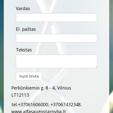
Vardas
El. paštas
Tekstas
Siųsti žinutę
Perkūnkiemio g. 8 - 4, Vilnius
LT12113
tel.+37061606000; +37067432348.
www.alfasaugostarnyba.lt